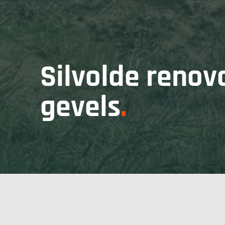
Silvolde renov
gevels
.